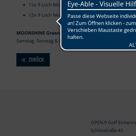
15x 9 Loch Mo-Fr: 399 EUR (inkl. Jahresgebühr 201
15x 9 Loch Mo-So: 499 EUR (inkl. Jahregebühr 201
MOONSHINE Greenfee
(derzeit ab 19.30 Uhr), spielen S
Samstag, Sonntag & Feiertage: 30 €
ZURÜCK
OPEN.9 Golf Eichenr
Schönstraße 45