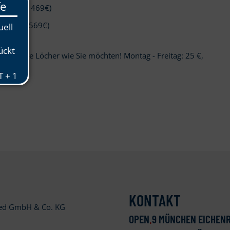
9 Range: 469€)
9 Range: 569€)
ie so viele Löcher wie Sie möchten! Montag - Freitag: 25 €,
KONTAKT
ied GmbH & Co. KG
OPEN
.
9 MÜNCHEN EICHENR