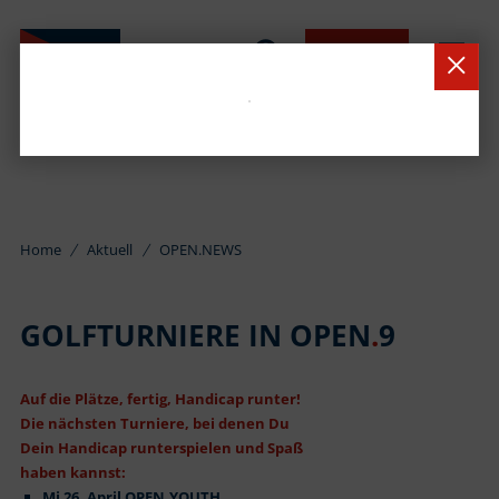
BUCHEN
Home
Aktuell
OPEN.NEWS
GOLFTURNIERE IN OPEN
.
9
Auf die Plätze, fertig, Handicap runter!
Die nächsten Turniere, bei denen Du
Dein Handicap runterspielen und Spaß
haben kannst:
Mi 26. April OPEN.YOUTH