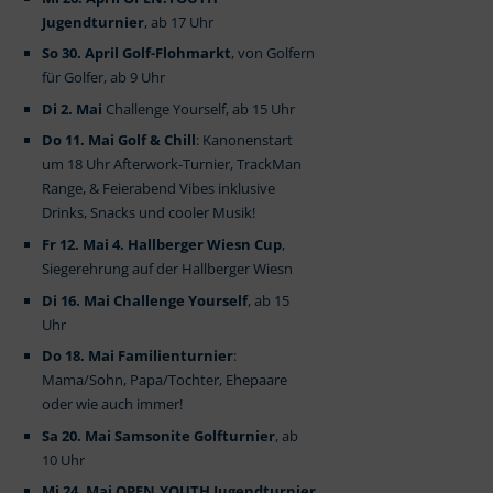
Jugendturnier
, ab 17 Uhr
So 30. April Golf-Flohmarkt
, von Golfern
für Golfer, ab 9 Uhr
Di 2. Mai
Challenge Yourself, ab 15 Uhr
Do 11. Mai Golf & Chill
: Kanonenstart
um 18 Uhr Afterwork-Turnier, TrackMan
Range, & Feierabend Vibes inklusive
Drinks, Snacks und cooler Musik!
Fr 12. Mai 4. Hallberger Wiesn Cup
,
Siegerehrung auf der Hallberger Wiesn
Di 16. Mai Challenge Yourself
, ab 15
Uhr
Do 18. Mai Familienturnier
:
Mama/Sohn, Papa/Tochter, Ehepaare
oder wie auch immer!
Sa 20. Mai Samsonite Golfturnier
, ab
10 Uhr
Mi 24. Mai OPEN.YOUTH Jugendturnier