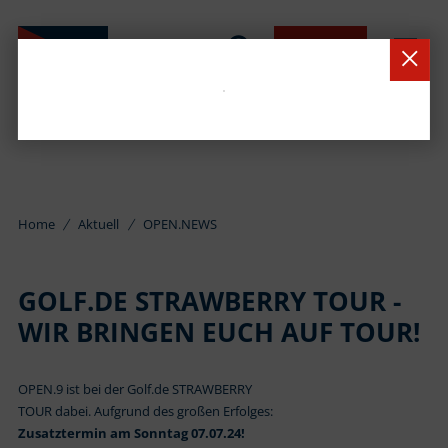
BUCHEN
Home
Aktuell
OPEN.NEWS
GOLF.DE STRAWBERRY TOUR -
WIR BRINGEN EUCH AUF TOUR!
OPEN.9 ist bei der Golf.de STRAWBERRY
TOUR dabei. Aufgrund des großen Erfolges:
Zusatztermin am Sonntag 07.07.24!