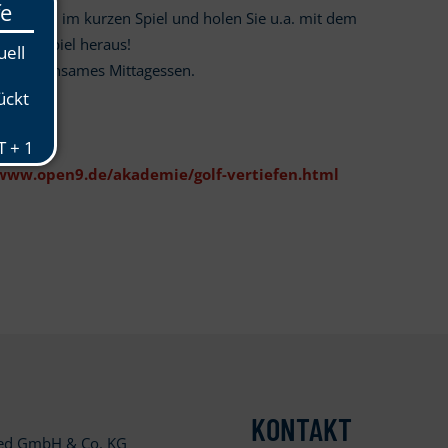
Techniken im kurzen Spiel und holen Sie u.a. mit dem
ngen Spiel heraus!
r), gemeinsames Mittagessen.
/www.open9.de/akademie/golf-vertiefen.html
KONTAKT
ied GmbH & Co. KG