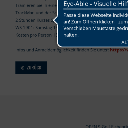
Trainieren Sie in einer kleinen Gruppe systematisch die 
TrackMan und der Scope Videoanalyse mehr aus Ihrem La
2 Stunden Kurzes Spiel (Putten, Chippen, Pitchen, Bunke
WS 1901: Samstag 13. April von 12.00 bis 17.00 Uhr
Kosten pro Person 159 EUR
Infos und Anmeldemöglichkeit finden Sie unter:
https:/
ZURÜCK
OPEN.9 Golf Eichenr