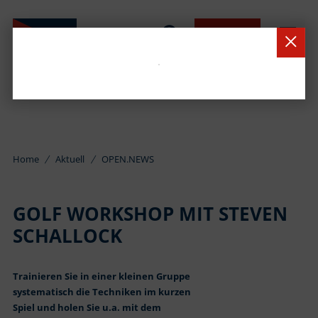
BUCHEN
Home
Aktuell
OPEN.NEWS
GOLF WORKSHOP MIT STEVEN
SCHALLOCK
Trainieren Sie in einer kleinen Gruppe
systematisch die Techniken im kurzen
Spiel und holen Sie u.a. mit dem