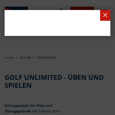
BUCHEN
Home
Aktuell
OPEN.NEWS
GOLF UNLIMITED - ÜBEN UND
SPIELEN
Schnupperjahr für Platz und
Übungsgelände:
899 EUR inkl. DGV-