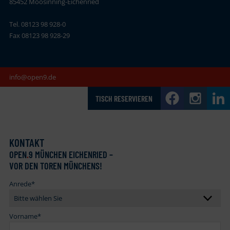
85452 Moosinning-Eichenried
Tel. 08123 98 928-0
Fax 08123 98 928-29
info@open9.de
TISCH RESERVIEREN
KONTAKT
OPEN
.
9 MÜNCHEN EICHENRIED –
VOR DEN TOREN MÜNCHENS!
Anrede
*
Vorname
*