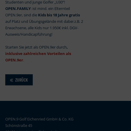
Studenten und junge Golfer „U30“!
OPEN.FAMILY
: ist mind. ein Elternteil
OPEN.9er, sind die
Kids bis 18 Jahre gratis
auf Platz und Übungsgelände mit dabei z.B. 2
Erwachsene, alle Kids nur 1.950€ inkl. DGV-
Ausweis/Handicapführung!
Starten Sie jetzt als OPEN.9er durch
,
inklusive zahlreichen Vorteilen als
OPEN.9er
.
ZURÜCK
OPEN.9 Golf Eichenried GmbH & Co. KG
Schönstraße 45