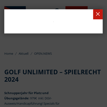
BUCHEN
Home
Aktuell
OPEN.NEWS
GOLF UNLIMITED – SPIELRECHT
2024
Schnupperjahr für Platz und
Übungsgelände:
979€ inkl. DGV-
Ausweis/Handicapführung! Specials für