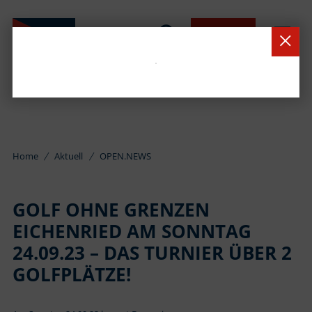
BUCHEN
Home
Aktuell
OPEN.NEWS
GOLF OHNE GRENZEN
EICHENRIED AM SONNTAG
24.09.23 – DAS TURNIER ÜBER 2
GOLFPLÄTZE!