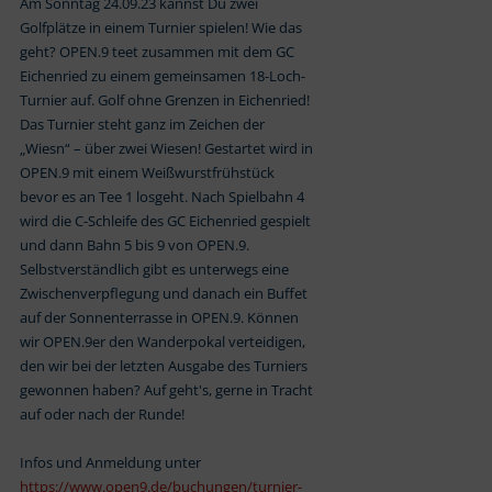
Am Sonntag 24.09.23 kannst Du zwei
Golfplätze in einem Turnier spielen! Wie das
geht? OPEN.9 teet zusammen mit dem GC
Eichenried zu einem gemeinsamen 18-Loch-
Turnier auf. Golf ohne Grenzen in Eichenried!
Das Turnier steht ganz im Zeichen der
„Wiesn“ – über zwei Wiesen! Gestartet wird in
OPEN.9 mit einem Weißwurstfrühstück
bevor es an Tee 1 losgeht. Nach Spielbahn 4
wird die C-Schleife des GC Eichenried gespielt
und dann Bahn 5 bis 9 von OPEN.9.
Selbstverständlich gibt es unterwegs eine
Zwischenverpflegung und danach ein Buffet
auf der Sonnenterrasse in OPEN.9. Können
wir OPEN.9er den Wanderpokal verteidigen,
den wir bei der letzten Ausgabe des Turniers
gewonnen haben? Auf geht's, gerne in Tracht
auf oder nach der Runde!
Infos und Anmeldung unter
https://www.open9.de/buchungen/turnier-