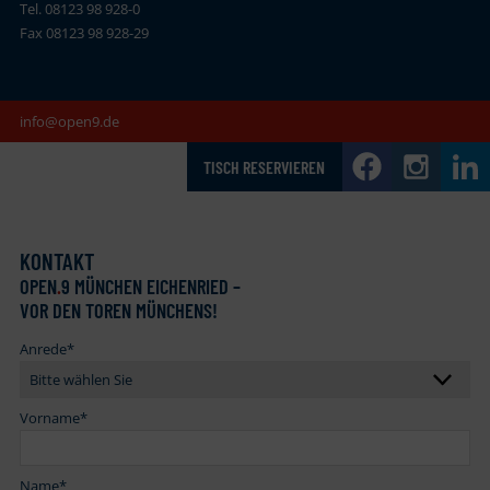
Tel. 08123 98 928-0
Fax 08123 98 928-29
info@open9.de
TISCH RESERVIEREN
KONTAKT
OPEN
.
9 MÜNCHEN EICHENRIED –
VOR DEN TOREN MÜNCHENS!
Anrede
*
Vorname
*
Name
*