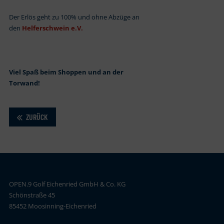
Der Erlös geht zu 100% und ohne Abzüge an
den
Helferschwein e.V.
Viel Spaß beim Shoppen und an der
Torwand!
ZURÜCK
OPEN.9 Golf Eichenried GmbH & Co. KG
Schönstraße 45
85452 Moosinning-Eichenried