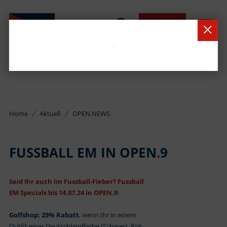
BUCHEN
Home
Aktuell
OPEN.NEWS
FUSSBALL EM IN OPEN
.
9
Seid Ihr auch im Fussball-Fieber? Fussball
EM Specials bis 14.07.24 in OPEN.9
:
Golfshop: 25% Rabatt
, wenn Ihr in einem
Outfit einer Deutschlandfarbe (Schwarz, Rot