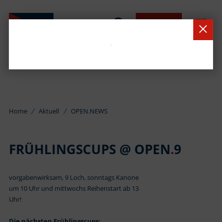
BUCHEN
Home
Aktuell
OPEN.NEWS
FRÜHLINGSCUPS @ OPEN
.
9
vorgabenwirksam, 9 Loch, sonntags Kanone
um 10 Uhr und mittwochs Reihenstart ab 13
Uhr!
Die nächsten Frühlingscups: