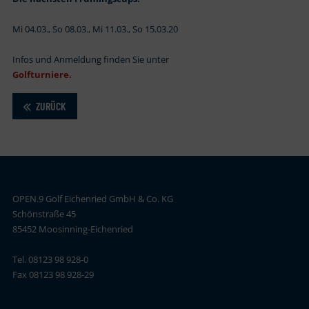
Mi 04.03., So 08.03., Mi 11.03., So 15.03.20
Infos und Anmeldung finden Sie unter
Golfturniere.
ZURÜCK
OPEN.9 Golf Eichenried GmbH & Co. KG
Schönstraße 45
85452 Moosinning-Eichenried
Tel. 08123 98 928-0
Fax 08123 98 928-29