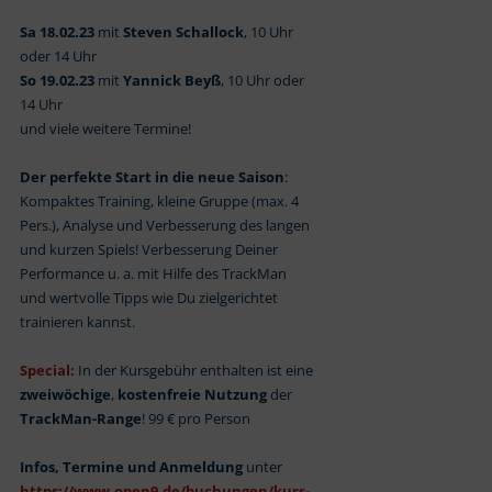
Sa 18.02.23
mit
Steven Schallock
, 10 Uhr
oder 14 Uhr
So 19.02.23
mit
Yannick Beyß
, 10 Uhr oder
14 Uhr
und viele weitere Termine!
Der perfekte Start in die neue Saison
:
Kompaktes Training, kleine Gruppe (max. 4
Pers.), Analyse und Verbesserung des langen
und kurzen Spiels! Verbesserung Deiner
Performance u. a. mit Hilfe des TrackMan
und wertvolle Tipps wie Du zielgerichtet
trainieren kannst.
Special:
In der Kursgebühr enthalten ist eine
zweiwöchige
,
kostenfreie Nutzung
der
TrackMan-Range
! 99 € pro Person
Infos, Termine und Anmeldung
unter
https://www.open9.de/buchungen/kurs-