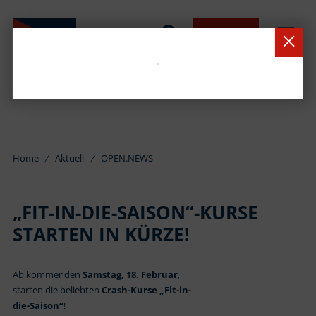
BUCHEN
Home
Aktuell
OPEN.NEWS
„FIT-IN-DIE-SAISON“-KURSE
STARTEN IN KÜRZE!
Ab kommenden
Samstag, 18. Februar
,
starten die beliebten
Crash-Kurse „Fit-in-
die-Saison“
!