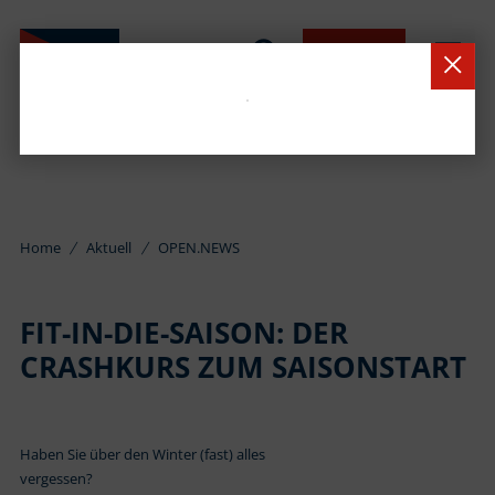
BUCHEN
Home
Aktuell
OPEN.NEWS
FIT-IN-DIE-SAISON: DER
CRASHKURS ZUM SAISONSTART
Haben Sie über den Winter (fast) alles
vergessen?