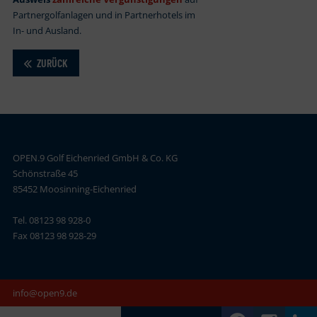
Partnergolfanlagen und in Partnerhotels im
In- und Ausland.
ZURÜCK
OPEN.9 Golf Eichenried GmbH & Co. KG
Schönstraße 45
85452 Moosinning-Eichenried
Tel. 08123 98 928-0
Fax 08123 98 928-29
info@open9.de