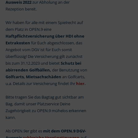
Ausweis 2022
zur Abholung an der
Rezeption bereit.
Wir haben für alle mit einem Spielrecht auf
dem Platz in OPEN.9 eine
Haftpflichtversicherung über HDI ohne
Extrakosten
für Euch abgeschlossen, das
Angebot vom DGV ist für Euch somit
überflüssig! Die Versicherung gilt zunächst
bis zum 31.12.2023 und bietet
Schutz bei
abirrenden Golfbällen,
der Benutzung von
Golfcarts, Mietsachschäden
an Golfcarts,
u.a. Details zur Versicherung findet Ihr
hier.
Bitte tragen Sie das Bagtag gut sichtbar am
Bag, damit unser Platzservice Deine
Zugehörigkeit zu OPEN.9 mühelos erkennen
kann.
Als OPEN.9er gibt es
mit dem OPEN.9 DGV-
Ausweis
zahlreiche Vergünstigungen
auf