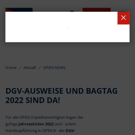
BUCHEN
Home
Aktuell
OPEN.NEWS
DGV-AUSWEISE UND BAGTAG
2022 SIND DA!
Für alle OPEN.9 Spielberechtigten liegen der
gültige
Jahressticker 2022
und - sofern
Handicapführung in OPEN.9 - der
DGV-