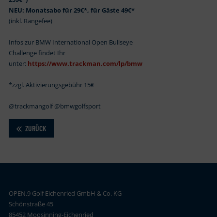
NEU: Monatsabo für 29€*, für Gäste 49€*
(inkl. Rangefee)
Infos zur BMW International Open Bullseye
Challenge findet Ihr
unter:
https://www.trackman.com/lp/bmw
*zzgl. Aktivierungsgebühr 15€
@trackmangolf @bmwgolfsport
ZURÜCK
OPEN.9 Golf Eichenried GmbH & Co. KG
Schönstraße 45
85452 Moosinning-Eichenried