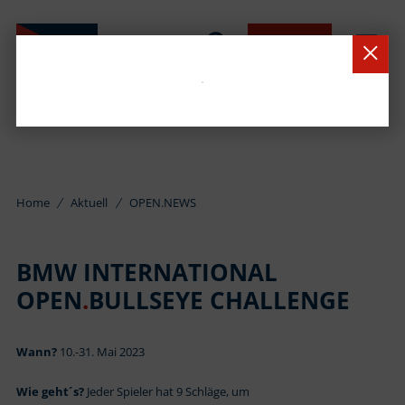
BUCHEN
Home
Aktuell
OPEN.NEWS
BMW INTERNATIONAL
OPEN
.
BULLSEYE CHALLENGE
Wann?
10.-31. Mai 2023
Wie geht´s?
Jeder Spieler hat 9 Schläge, um