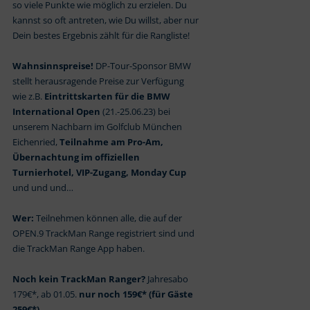
so viele Punkte wie möglich zu erzielen. Du
kannst so oft antreten, wie Du willst, aber nur
Dein bestes Ergebnis zählt für die Rangliste!
Wahnsinnspreise!
DP-Tour-Sponsor BMW
stellt herausragende Preise zur Verfügung
wie z.B.
Eintrittskarten für die BMW
International Open
(21.-25.06.23) bei
unserem Nachbarn im Golfclub München
Eichenried,
Teilnahme am Pro-Am,
Übernachtung im offiziellen
Turnierhotel, VIP-Zugang, Monday Cup
und und und…
Wer:
Teilnehmen können alle, die auf der
OPEN.9 TrackMan Range registriert sind und
die TrackMan Range App haben.
Noch kein TrackMan Ranger?
Jahresabo
179€*, ab 01.05.
nur noch 159€* (für Gäste
259€*)