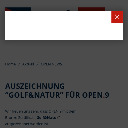
BUCHEN
Home
Aktuell
OPEN.NEWS
AUSZEICHNUNG
“GOLF&NATUR” FÜR OPEN
.
9
Wir freuen uns sehr, dass OPEN.9 mit dem
Bronze-Zertifikat
„Golf&Natur“
ausgezeichnet worden ist.