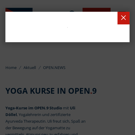
BUCHEN
Home
Aktuell
OPEN.NEWS
YOGA KURSE IN OPEN
.
9
Yoga-Kurse im OPEN.9 Studio
mit
Uli
Döllel
, Yogalehrerin und zertifizierte
Ayurveda Therapeutin. Uli freut sich, Spaß an
der Bewegung auf der Yogamatte zu
vermitteln, Atmung neu zu erfahren und