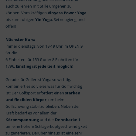
auch zu lehren mit Stille umgehen zu
können. Vom kräftigen
Vinyasa Power Yoga
bis zum ruhigen
Yin Yoga
. Sei neugierig und
offen!
Nächster Kurs:
immer dienstags: von 18-19 Uhr im OPEN.9
Studio
6 Einheiten für 159 € oder 8 Einheiten für
179€.
Einstieg ist jederzeit möglich!
Gerade für Golfer ist Yoga so wichtig,
kombiniert es so vieles was für Golf wichtig
ist: Der Golfsport erfordert einen
starken
und flexiblen Körper
, um beim
Golfschwung stabil zu bleiben. Neben der
Kraft bedarf es vor allem der
Körperspannung
und der
Dehnbarkeit
um eine höhere Schlägerkopfgeschwindigkeit
zu generieren. Darüber hinaus ist eine sehr