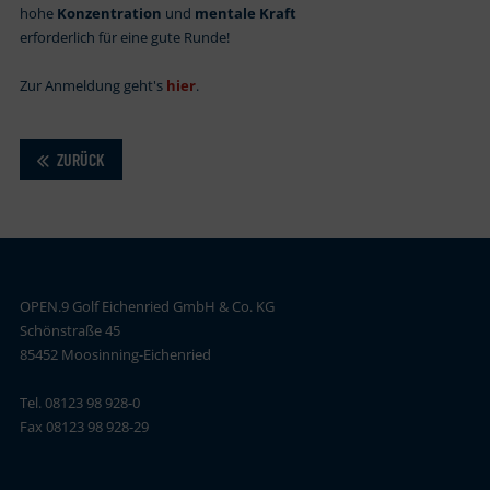
hohe
Konzentration
und
mentale Kraft
erforderlich für eine gute Runde!
Zur Anmeldung geht's
hier
.
ZURÜCK
OPEN.9 Golf Eichenried GmbH & Co. KG
Schönstraße 45
85452 Moosinning-Eichenried
Tel. 08123 98 928-0
Fax 08123 98 928-29