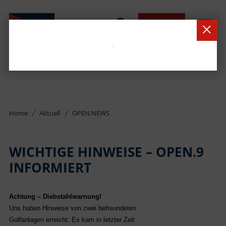
BUCHEN
Home
Aktuell
OPEN.NEWS
WICHTIGE HINWEISE – OPEN
.
9
INFORMIERT
Achtung – Diebstahlwarnung!
Uns haben Hinweise von zwei befreundeten
Golfanlagen erreicht: Es kam in letzter Zeit