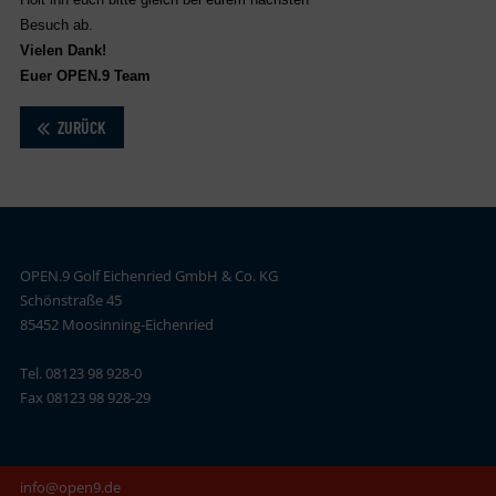
Besuch ab.
Vielen Dank!
Euer OPEN.9 Team
ZURÜCK
OPEN.9 Golf Eichenried GmbH & Co. KG
Schönstraße 45
85452 Moosinning-Eichenried
Tel. 08123 98 928-0
Fax 08123 98 928-29
info@open9.de