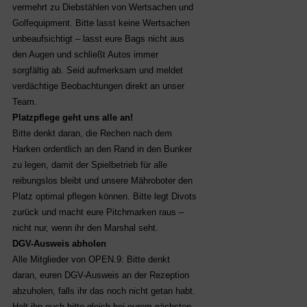
vermehrt zu Diebstählen von Wertsachen und
Golfequipment. Bitte lasst keine Wertsachen
unbeaufsichtigt – lasst eure Bags nicht aus
den Augen und schließt Autos immer
sorgfältig ab. Seid aufmerksam und meldet
verdächtige Beobachtungen direkt an unser
Team.
Platzpflege geht uns alle an!
Bitte denkt daran, die Rechen nach dem
Harken ordentlich an den Rand in den Bunker
zu legen, damit der Spielbetrieb für alle
reibungslos bleibt und unsere Mähroboter den
Platz optimal pflegen können. Bitte legt Divots
zurück und macht eure Pitchmarken raus –
nicht nur, wenn ihr den Marshal seht.
DGV-Ausweis abholen
Alle Mitglieder von OPEN.9: Bitte denkt
daran, euren DGV-Ausweis an der Rezeption
abzuholen, falls ihr das noch nicht getan habt.
Holt ihn euch bitte gleich bei eurem nächsten