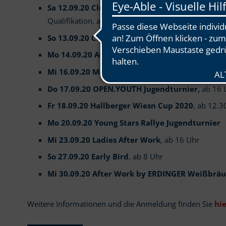
Sa 12.09.20 Clubmeisterschaft Clubmeistersch
Qualifikation, ab 8 Uhr, jeder kann mitspielen!
So 13.09.20 Clubmeisterschaft
, ab 8 Uhr, nur di
Mo 14.09.20 After Work des BMW Golf Club
, ab
Mi 16.09.20 Mercedes Benz After Work
, ab 16 U
Do 17.09.20 OPEN.YOUTH Jugendturnier,
ab 16 
Fr 18.09.20 Hallberger Wiesn Cup 2020
, ab 12.3
Mo 20.09.20 Young Stars Rallye Jugendturnier
Mi 23.09.20 Ladies After Work
, ab 16 Uhr
So 27.09.20 Early Bird
, ab 8 Uhr
Mi 30.09.20 After Work by ERDINGER Weißbräu
Weitere Informationen und die Anmeldung finden Sie
hie