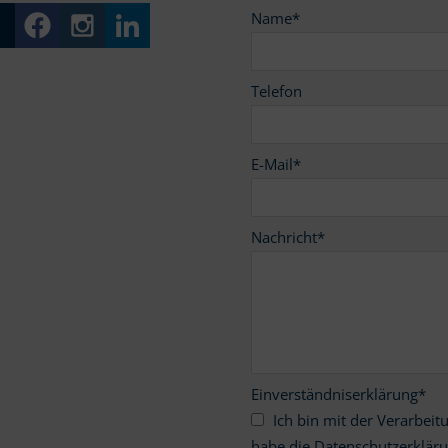
Name
*
Telefon
E-Mail
*
Nachricht
*
Einverständniserklärung
*
Ich bin mit der Verarbeitung meiner personenbezogenen Daten einverstanden und
habe die Datenschutzerklär