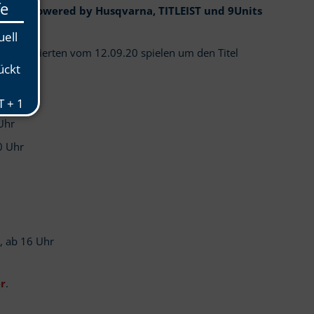
aften powered by Husqvarna, TITLEIST und 9Units
e Qualifizierten vom 12.09.20 spielen um den Titel
 16 Uhr
hr
Uhr
0 Uhr
, ab 16 Uhr
r
.