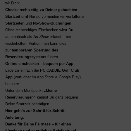
wir Dich:
Checke rechtzeitig zu Deiner gebuchten
Startzeit ein!
Nur so vermeiden wir
verfallene
Startzeiten
und
No-Show-Buchungen
.
Ohne rechtzeitiges Einchecken wirst Du
automatisch als
No-Show
erfasst – bei
wiederholtem Vorkommen kann dies
zur
temporären Sperrung des
Reservierungssystems
führen.
Online einchecken – bequem per App:
Lade Dir einfach die
PC CADDIE Golf Club
App
(verfügbar im App Store & Google Play)
herunter.
Unter dem Menüpunkt
„Meine
Reservierungen“
kannst Du ganz bequem
Deine Startzeit bestätigen.
Hier geht’s zur Schritt-für-Schritt-
Anleitung.
Danke für Deine Fairness – für einen
flüssigen und sportlichen Spielbetrieb!