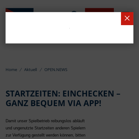
BUCHEN
Home
Aktuell
OPEN.NEWS
STARTZEITEN: EINCHECKEN –
GANZ BEQUEM VIA APP!
Damit unser Spielbetrieb reibungslos abläuft
und ungenutzte Startzeiten anderen Spielern
zur Verfügung gestellt werden können, bitten