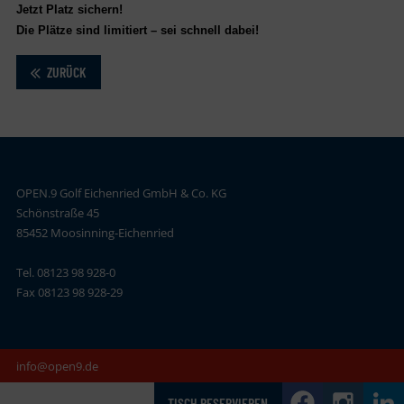
Jetzt Platz sichern!
Die Plätze sind limitiert – sei schnell dabei!
ZURÜCK
OPEN.9 Golf Eichenried GmbH & Co. KG
Schönstraße 45
85452 Moosinning-Eichenried
Tel. 08123 98 928-0
Fax 08123 98 928-29
info@open9.de
TISCH RESERVIEREN