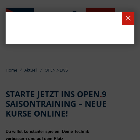
BUCHEN
Home
Aktuell
OPEN.NEWS
STARTE JETZT INS OPEN
.
9
SAISONTRAINING – NEUE
KURSE ONLINE!
Du willst konstanter spielen, Deine Technik
verbessern und auf dem Platz