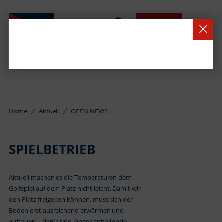
BUCHEN
Home
Aktuell
OPEN.NEWS
SPIELBETRIEB
Aktuell machen es die Temperaturen dem
Golfspiel auf dem Platz nicht leicht. Damit wir
den Platz freigeben können, muss sich der
Boden erst ausreichend erwärmen und
auftauen – dafür sind länger anhaltende