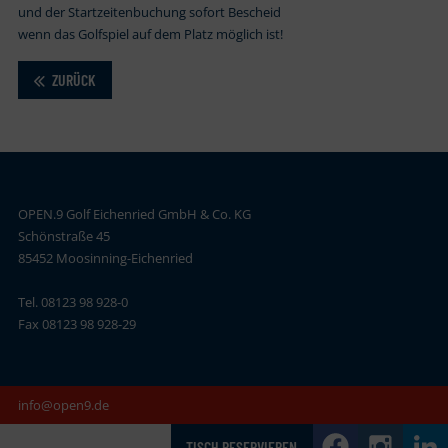
und der Startzeitenbuchung sofort Bescheid
wenn das Golfspiel auf dem Platz möglich ist!
ZURÜCK
OPEN.9 Golf Eichenried GmbH & Co. KG
Schönstraße 45
85452 Moosinning-Eichenried
Tel. 08123 98 928-0
Fax 08123 98 928-29
info@open9.de
TISCH RESERVIEREN