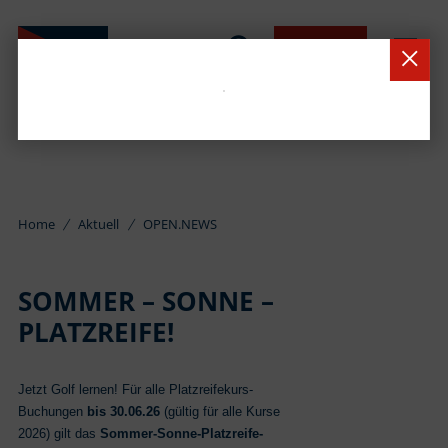
BUCHEN
Home
Aktuell
OPEN.NEWS
SOMMER – SONNE –
PLATZREIFE!
Jetzt Golf lernen! Für alle Platzreifekurs-
Buchungen
bis 30.06.26
(gültig für alle Kurse
2026) gilt das
Sommer-Sonne-Platzreife-