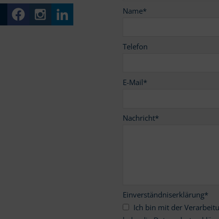
Name
*
Telefon
E-Mail
*
Nachricht
*
Einverständniserklärung
*
Ich bin mit der Verarbeitung meiner personenbezogenen Daten einverstanden und