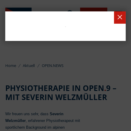
BUCHEN
Home
Aktuell
OPEN.NEWS
PHYSIOTHERAPIE IN OPEN
.
9 –
MIT SEVERIN WELZMÜLLER
Wir freuen uns sehr, dass
S
everin
Welzmüller
, erfahrener Physiotherapeut mit
sportlichem Background im alpinen