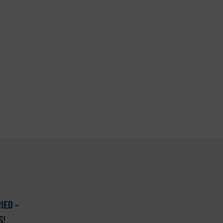
IED –
S!