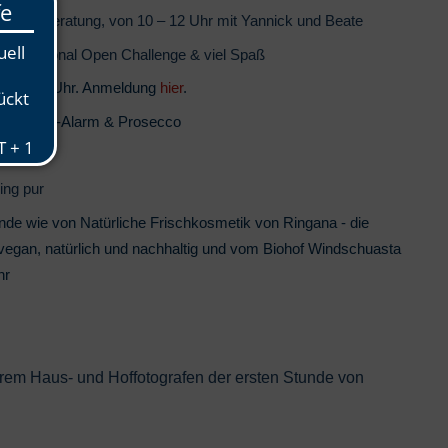
, Top Beratung,
von 10 – 12 Uhr mit Yannick und Beate
nternational Open Challenge & viel Spaß
en um 12 Uhr. Anmeldung
hier
.
äppchen-Alarm & Prosecco
ing pur
de wie von Natürliche Frischkosmetik von Ringana - die
vegan, natürlich und nachhaltig und vom Biohof Windschuasta
hr
erem Haus- und Hoffotografen der ersten Stunde von