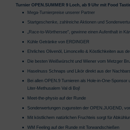
Turnier OPEN.SUMMER 9 Loch, ab 9 Uhr mit Food Tastin
Mega-Turnierpreise unserer Partner
Startgeschenke, zahlreiche Aktionen und Sonderwertu
„Race-to-Wörthersee”, gewinne einen Aufenthalt in Kä
Kühle Getränke von ERDINGER
Ehrliches Olivenöl, Limoncello & Köstlichkeiten aus 
Die besten Weißwürscht und Wiener vom Metzger Br
Haselnuss Schnaps und Likör direkt aus der Nachbar
Bei allen OPEN.9 Turnieren als Hole-in-One-Sponsor u
Liter-Methusalem Val di Boj!
Meet-the-physio auf der Runde
Sonderwertungen zugunsten der OPEN.JUGEND, von Da
Mit köstlichem natürlichen Fruchteis sorgt für Abkühl
WM Feeling auf der Runde mit Torwandschießen