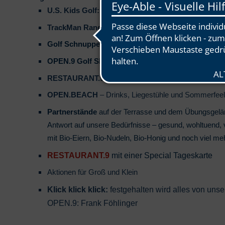
U.S. Kids Golf:
vorbeikommen, Schläger ausprobieren
TrackMan Range
– den ganzen Tag kostenlos, BMW I
Golf Schnupperkurs:
Golf unverbindlich ausprobier
OPEN.9 Golf Shop
: Summer Shopping mit WM-Schn
RESTAURANT.9
– Healthy Food & Lieblingsgerichte
OPEN.BEACH
– Drinks, Liegestühle und Sommerfeel
Partnerstände
auf der Terrasse und dem Übungsgelän
Antwort auf unsere Bedürfnisse – gesund, wohltuend, 
mit Bio-Eiern, Bio-Nudeln, Bio-Honig und noch viel me
RESTAURANT.9
mit einer Special Tageskarte
Aktionen für Groß und Klein
Klick klick klick:
festgehalten wird alles von uns
OPEN.9: Frank Föhlinger