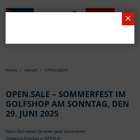
BUCHEN
Home
Aktuell
OPEN.NEWS
OPEN
.
SALE – SOMMERFEST IM
GOLFSHOP AM SONNTAG, DEN
29. JUNI 2025
Mach Dich bereit für einen ganz besonderen
Shopping-Sonntag in OPEN.9!