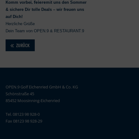
i, feiere
Komm vorbe
mit uns den Sommer
& sichere Dir tolle Deals – wir freuen uns
auf Dich!
Herzliche Grüße
Dein Team von OPEN.9 & RESTAURANT.9
ZURÜCK
OPEN.9 Golf Eichenried GmbH & Co. KG
Schönstraße 45
85452 Moosinning-Eichenried
Tel. 08123 98 928-0
Fax 08123 98 928-29