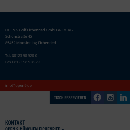
OPEN.9 Golf Eichenried GmbH & Co. KG
Schönstraße 45
85452 Moosinning-Eichenried
Tel. 08123 98 928-0
Fax 08123 98 928-29
info@open9.de
TISCH RESERVIEREN
KONTAKT
OPEN
.
9 MÜNCHEN EICHENRIED –