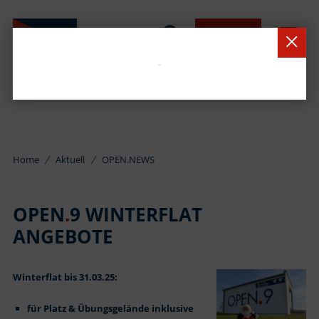
BUCHEN
Home
Aktuell
OPEN.NEWS
OPEN
.
9 WINTERFLAT
ANGEBOTE
Winterflat bis 31.03.25:
für Platz & Übungsgelände inklusive