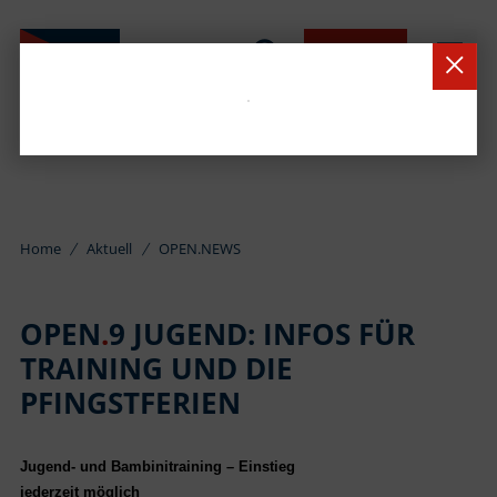
BUCHEN
Home
Aktuell
OPEN.NEWS
OPEN
.
9 JUGEND: INFOS FÜR
TRAINING UND DIE
PFINGSTFERIEN
Jugend- und Bambinitraining – Einstieg
jederzeit möglich