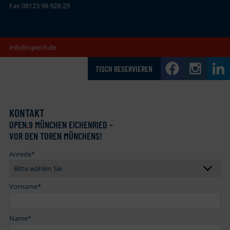
Fax 08123 98 928-29
info@open9.de
TISCH RESERVIEREN
KONTAKT
OPEN
.
9 MÜNCHEN EICHENRIED –
VOR DEN TOREN MÜNCHENS!
Anrede
*
Vorname
*
Name
*