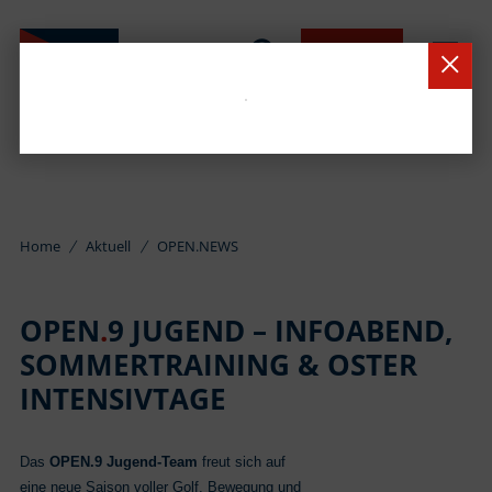
BUCHEN
Home
Aktuell
OPEN.NEWS
OPEN
.
9 JUGEND – INFOABEND,
SOMMERTRAINING & OSTER
INTENSIVTAGE
Das
OPEN.9 Jugend‑Team
freut sich auf
eine neue Saison voller Golf, Bewegung und