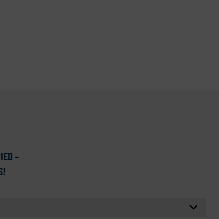
IED –
S!