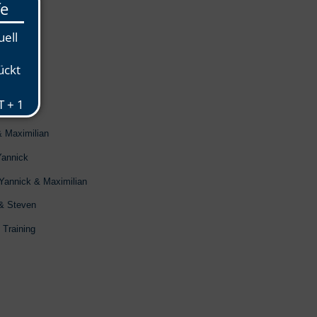
fhelden!
 & Steven
& Maximilian
Yannick
 Yannick & Maximilian
 & Steven
 Training