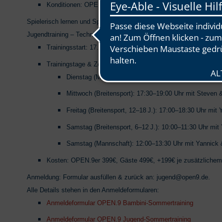
Konditionen: OPEN.9er 299€, Gäste 349€
Spielerisch lernen und Spaß haben– perfekt für unsere kleinsten Gol
Jugendtraining – Technik, Team & jede Menge Spaß:
Trainingsstart: 17.–21.03.2026
Trainingstage & Zeiten:
Dienstag (Mannschaft): 17:30–19:00 Uhr mit Yannick
Mittwoch (Breitensport): 17:30–19:00 Uhr mit Steven 
Freitag (Breitensport, 12–18
J.): 17:00–18:30 Uhr mit 
Samstag (Breitensport, 6–12
J.): 10:00–11:30 Uhr mit
Samstag (Mannschaft): 12:00–13:30 Uhr mit Yannick
Kosten: OPEN.9er 399€, Gäste 499€, +199€ je zusätzlichem
Anmeldung: Formular ausfüllen & zurück an: jugend@open9.de.
Alle Details stehen in den Anmeldeformularen:
Anmeldeformular OPEN.9 Bambini-Sommertraining
Anmeldeformular OPEN.9 Jugend-Sommertraining