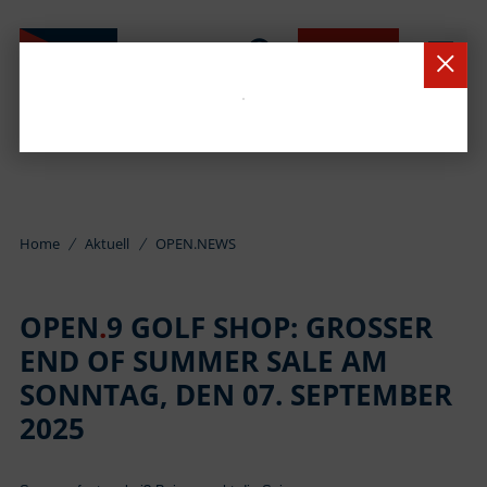
BUCHEN
Home
Aktuell
OPEN.NEWS
OPEN
.
9 GOLF SHOP: GROSSER E
ND OF SUMMER SALE AM S
ONNTAG, DEN 07. SEPTEMBER 2
025