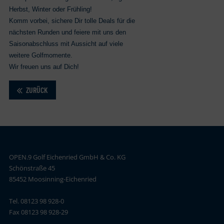
Herbst, Winter oder Frühling!
Komm vorbei, sichere Dir tolle Deals für die
nächsten Runden und feiere mit uns den
Saisonabschluss mit Aussicht auf viele
weitere Golfmomente.
Wir freuen uns auf Dich!
ZURÜCK
OPEN.9 Golf Eichenried GmbH & Co. KG
Schönstraße 45
85452 Moosinning-Eichenried
Tel. 08123 98 928-0
Fax 08123 98 928-29