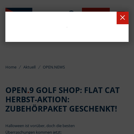
BUCHEN
Home
Aktuell
OPEN.NEWS
OPEN
.
9 GOLF SHOP: FLAT CAT
HERBST-AKTION:
ZUBEHÖRPAKET GESCHENKT!
Halloween ist vorüber, doch die besten
Überraschungen kommen jetzt: