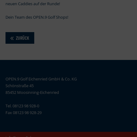
neuen Caddies auf der Runde!
Dein Team des OPEN.9 Golf Shops!
ZURÜCK
OPEN.9 Golf Eichenried GmbH & Co. KG
Schönstraße 45
85452 Moosinning-Eichenried
Tel. 08123 98 928-0
Fax 08123 98 928-29