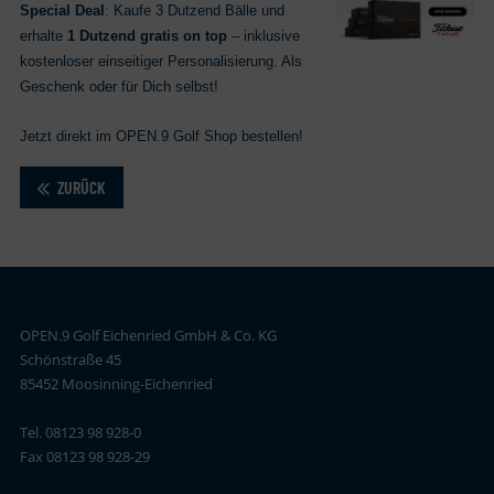
Special Deal
: Kaufe 3 Dutzend Bälle und
erhalte
1 Dutzend gratis on top
– inklusive
kostenloser einseitiger Personalisierung. Als
Geschenk oder für Dich selbst!
Jetzt direkt im OPEN.9 Golf Shop bestellen!
ZURÜCK
OPEN.9 Golf Eichenried GmbH & Co. KG
Schönstraße 45
85452 Moosinning-Eichenried
Tel. 08123 98 928-0
Fax 08123 98 928-29