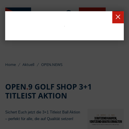
BUCHEN
Home
Aktuell
OPEN.NEWS
OPEN
.
9 GOLF SHOP 3+1
TITLEIST AKTION
Sichert Euch jetzt die 3+1 Titleist Ball Aktion
– perfekt für alle, die auf Qualität setzen!