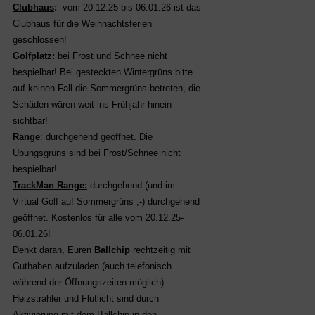
Clubhaus
:
vom 20.12.25 bis 06.01.26 ist das
Clubhaus für die Weihnachtsferien
geschlossen!
Golfplatz:
bei Frost und Schnee nicht
bespielbar! Bei gesteckten Wintergrüns bitte
auf keinen Fall die Sommergrüns betreten, die
Schäden wären weit ins Frühjahr hinein
sichtbar!
Range
: durchgehend geöffnet. Die
Übungsgrüns sind bei Frost/Schnee nicht
bespielbar!
TrackMan Range:
durchgehend (und im
Virtual Golf auf Sommergrüns ;-) durchgehend
geöffnet. Kostenlos für alle vom 20.12.25-
06.01.26!
Denkt daran, Euren
Ballchip
rechtzeitig mit
Guthaben aufzuladen (auch telefonisch
während der Öffnungszeiten möglich).
Heizstrahler und Flutlicht sind durch
Aktivierung mit dem Ballchip in den