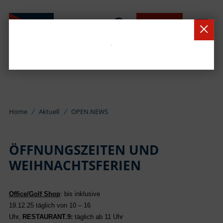
BUCHEN
Home
Aktuell
OPEN.NEWS
ÖFFNUNGSZEITEN UND
WEIHNACHTSFERIEN
Office/Golf Shop
: bis inklusive
19.12.25 täglich von 10 – 16
Uhr,
RESTAURANT.9:
täglich ab 11 Uhr