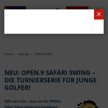
BUCHEN
Home
Aktuell
OPEN.NEWS
NEU: OPEN
.
9 SAFARI SWING –
DIE TURNIERSERIE FÜR JUNGE
GOLFER!
2025 wird wild – denn mit der OPEN.9
Safari Swing startet eine brandneue