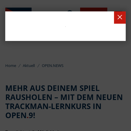
BUCHEN
Home
Aktuell
OPEN.NEWS
MEHR AUS DEINEM SPIEL
RAUSHOLEN – MIT DEM NEUEN
TRACKMAN-LERNKURS IN
OPEN
.
9!