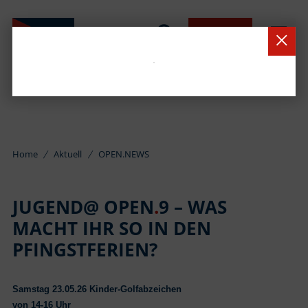
BUCHEN
Home
Aktuell
OPEN.NEWS
JUGEND@ OPEN
.
9 – WAS
MACHT IHR SO IN DEN
PFINGSTFERIEN?
Samstag 23.05.26 Kinder-Golfabzeichen
von 14-16 Uhr