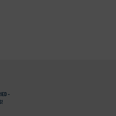
IED –
S!