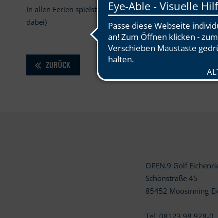
In allen Ferien spielst Du bis 18 Jahre für nur 9 € Greenf
dabei)
ZURÜCK
OPEN.9 Golf Eichenr
Schönstraße 45
85452 Moosinning-Ei
Tel. 08123 98 928-0