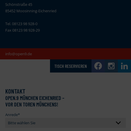
Schönstraße 45
85452 Moosinning-Eichenried
Tel. 08123 98 928-0
Fax 08123 98 928-29
info@open9.de
TISCH RESERVIEREN
KONTAKT
OPEN
.
9 MÜNCHEN EICHENRIED –
VOR DEN TOREN MÜNCHENS!
Anrede
*