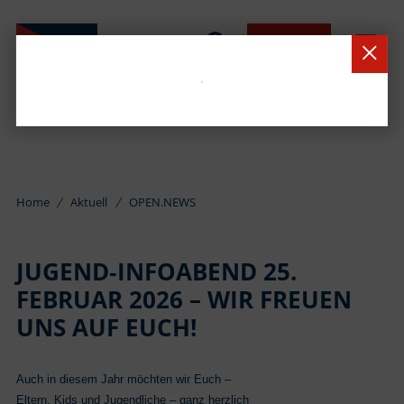
BUCHEN
Home
Aktuell
OPEN.NEWS
JUGEND‑INFOABEND 25.
FEBRUAR 2026 – WIR FREUEN
UNS AUF EUCH!
Auch in diesem Jahr möchten wir Euch –
Eltern, Kids und Jugendliche – ganz herzlich