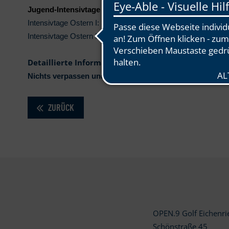
Jugend-Intensivtage in den Osterferien:
Intensivtage Ostern I: 31.03.-01.04.26
Intensivtage Ostern II: 07.04.-08.04.26
Detaillierte Informationen findet Ihr
hier
.
Nichts verpassen und gleich
anmelden.
ZURÜCK
OPEN.9 Golf Eichenr
Schönstraße 45