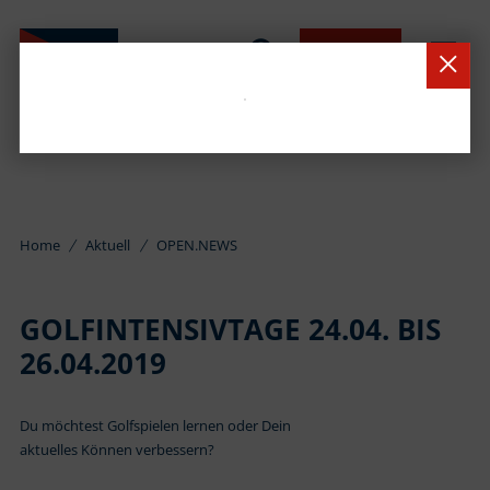
BUCHEN
Home
Aktuell
OPEN.NEWS
GOLFINTENSIVTAGE 24.04. BIS
26.04.2019
Du möchtest Golfspielen lernen oder Dein
aktuelles Können verbessern?