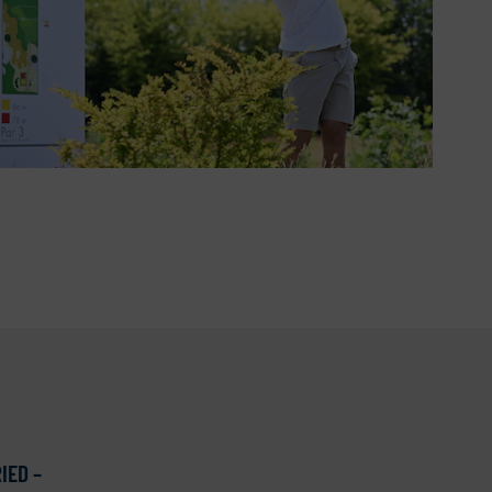
IED –