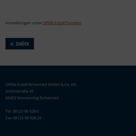
Anmeldungen unter
OPEN.9 Golf-Turniere
ZURÜCK
OPEN.9 Golf Eichenried GmbH & Co. KG
Schönstraße 45
85452 Moosinning-Eichenried
Tel. 08123 98 928-0
Fax 08123 98 928-29