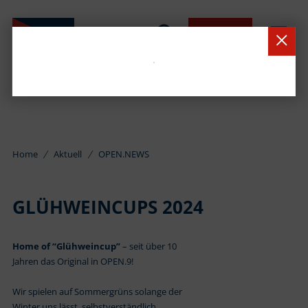
BUCHEN
Home
Aktuell
OPEN.NEWS
GLÜHWEINCUPS 2024
Home of “Glühweincup”
– seit über 10
Jahren das Original in OPEN.9!
Wir spielen auf Sommergrüns solange der
Winter uns lässt, selbstverständlich