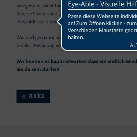
erregenden, nicht für den Golfsport allgemein zielführe
diverse Streitereien und Klagen bekannt ist und Golf damit
dies leider nichts und beschleunigt auch nicht eine schnel
Wir sind gespannt auf die Minister-Pressekonferenz am 
bei der Abwägung von verhältnismäßigen und unverhält
Wir können es kaum erwarten dass Sie endlich wied
Sie da sein dürfen!
ZURÜCK