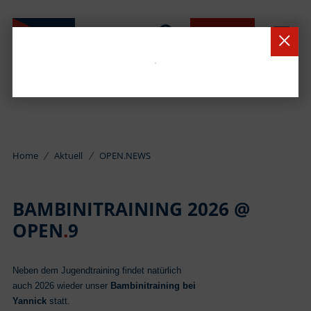
BUCHEN
Home
Aktuell
OPEN.NEWS
BAMBINITRAINING 2026 @
OPEN
.
9
Neben dem Jugendtraining findet natürlich
auch 2026 wieder unser
Bambinitraining bei
Yannick
statt.