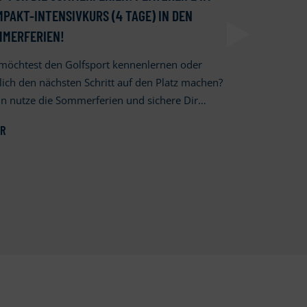
PAKT-INTENSIVKURS (4 TAGE) IN DEN
SPIELRECHT
MMERFERIEN!
Das Schnupper
Handicapführun
möchtest den Golfsport kennenlernen oder
(Mo-Fr ab 649€
lich den nächsten Schritt auf den Platz machen?
Spielen auf d
n nutze die Sommerferien und sichere Dir…
MEHR
R