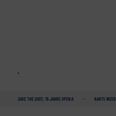
 ZEIT - VIEL SPASS
R DEN TOREN MÜNCHENS!
PEN
OPEN
.
.
9 - FIT IN DER NATUR!
9 - EINFACH GOLFEN!
SAVE THE DATE: 15 JAHRE OPEN.9
BARTS WEEK im OPEN