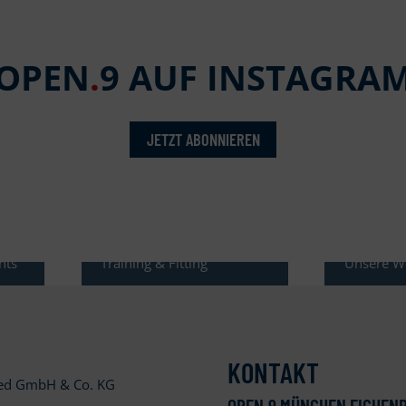
OPEN
.
9 AUF INSTAGRA
JETZT ABONNIEREN
OPEN.9 GOLF AKADEMIE
RESTAURA
nts
Training & Fitting
Unsere W
KONTAKT
ied GmbH & Co. KG
OPEN
.
9 MÜNCHEN EICHENR