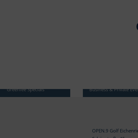
KONDITIONEN
EVENTS
Greenfee Specials
Business & Private Eve
OPEN.9 Golf Eichenr